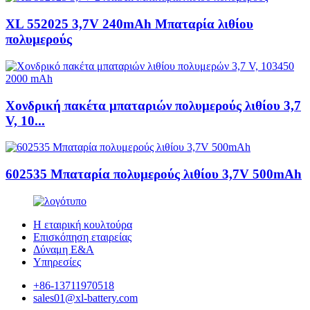
XL 552025 3,7V 240mAh Μπαταρία λιθίου
πολυμερούς
Χονδρική πακέτα μπαταριών πολυμερούς λιθίου 3,7
V, 10...
602535 Μπαταρία πολυμερούς λιθίου 3,7V 500mAh
Η εταιρική κουλτούρα
Επισκόπηση εταιρείας
Δύναμη Ε&Α
Υπηρεσίες
+86-13711970518
sales01@xl-battery.com