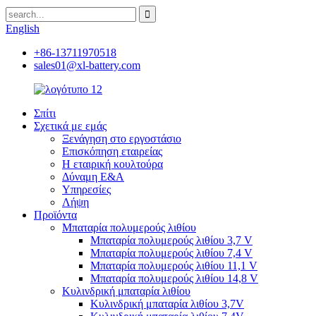
English
+86-13711970518
sales01@xl-battery.com
Σπίτι
Σχετικά με εμάς
Ξενάγηση στο εργοστάσιο
Επισκόπηση εταιρείας
Η εταιρική κουλτούρα
Δύναμη Ε&Α
Υπηρεσίες
Λήψη
Προϊόντα
Μπαταρία πολυμερούς λιθίου
Μπαταρία πολυμερούς λιθίου 3,7 V
Μπαταρία πολυμερούς λιθίου 7,4 V
Μπαταρία πολυμερούς λιθίου 11,1 V
Μπαταρία πολυμερούς λιθίου 14,8 V
Κυλινδρική μπαταρία λιθίου
Κυλινδρική μπαταρία λιθίου 3,7V