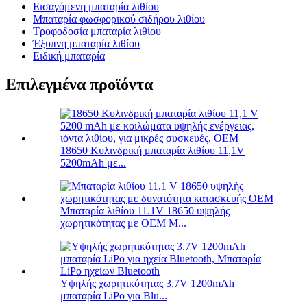
Εισαγόμενη μπαταρία λιθίου
Μπαταρία φωσφορικού σιδήρου λιθίου
Τροφοδοσία μπαταρία λιθίου
Έξυπνη μπαταρία λιθίου
Ειδική μπαταρία
Επιλεγμένα προϊόντα
18650 Κυλινδρική μπαταρία λιθίου 11,1V
5200mAh με...
Μπαταρία λιθίου 11.1V 18650 υψηλής
χωρητικότητας με OEM M...
Υψηλής χωρητικότητας 3,7V 1200mAh
μπαταρία LiPo για Blu...