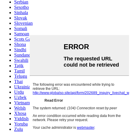
Serbian
Sesotho
Sinhala
Slovak
Slovenian
Somali
Samoan
Scots Gaelic
Shona
Sindhi
Sundanese
Swahili
Tajik
Tamil
Telugu
Thai
Ukrainian
Urdu
Uzbek
Vietnamese
Welsh
Xhosa
Yiddish
Yoruba
Zulu