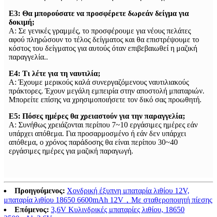
Ε3: Θα μπορούσατε να προσφέρετε δωρεάν δείγμα για
δοκιμή;
Α: Σε γενικές γραμμές, το προσφέρουμε για νέους πελάτες
αφού πληρώσουν το τέλος δείγματος και θα επιστρέψουμε το
κόστος του δείγματος για αυτούς όταν επιβεβαιωθεί η μαζική
παραγγελία..
Ε4: Τι λέτε για τη ναυτιλία;
Α: Έχουμε μερικούς καλά συνεργαζόμενους ναυτιλιακούς
πράκτορες. Έχουν μεγάλη εμπειρία στην αποστολή μπαταριών.
Μπορείτε επίσης να χρησιμοποιήσετε τον δικό σας προωθητή.
Ε5: Πόσες ημέρες θα χρειαστούν για την παραγγελία;
Α: Συνήθως χρειάζονται περίπου 7~10 εργάσιμες ημέρες εάν
υπάρχει απόθεμα. Για προσαρμοσμένο ή εάν δεν υπάρχει
απόθεμα, ο χρόνος παράδοσης θα είναι περίπου 30~40
εργάσιμες ημέρες για μαζική παραγωγή.
Προηγούμενος:
Χονδρική έξυπνη μπαταρία λιθίου 12V,
μπαταρία λιθίου 18650 6600mAh 12V，Με σταθεροποιητή πίεσης
Επόμενος:
3,6V Κυλινδρικές μπαταρίες λιθίου, 18650