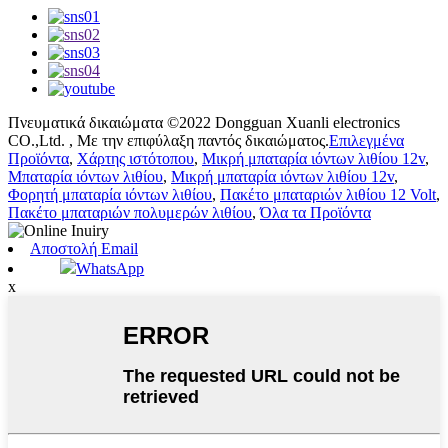
Πνευματικά δικαιώματα ©2022 Dongguan Xuanli electronics
CO.,Ltd. , Με την επιφύλαξη παντός δικαιώματος.
Επιλεγμένα
Προϊόντα
,
Χάρτης ιστότοπου
,
Μικρή μπαταρία ιόντων λιθίου 12v
,
Μπαταρία ιόντων λιθίου
,
Μικρή μπαταρία ιόντων λιθίου 12v
,
Φορητή μπαταρία ιόντων λιθίου
,
Πακέτο μπαταριών λιθίου 12 Volt
,
Πακέτο μπαταριών πολυμερών λιθίου
,
Όλα τα Προϊόντα
Αποστολή Email
WhatsApp
x